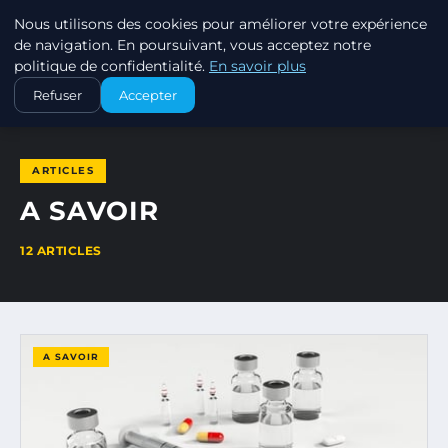
Nous utilisons des cookies pour améliorer votre expérience
PIERCINGS ET PLUGS
de navigation. En poursuivant, vous acceptez notre
politique de confidentialité.
En savoir plus
ACCUEIL
A SAVOIR
Refuser
Accepter
ARTICLES
A SAVOIR
12 ARTICLES
A SAVOIR