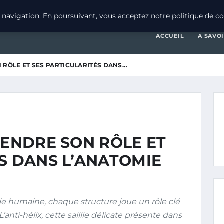
navigation. En poursuivant, vous acceptez notre politique de con
ACCUEIL
A SAVO
 RÔLE ET SES PARTICULARITÉS DANS…
RENDRE SON RÔLE ET
S DANS L’ANATOMIE
e humaine, chaque structure joue un rôle clé
nti-hélix, cette saillie délicate présente dans