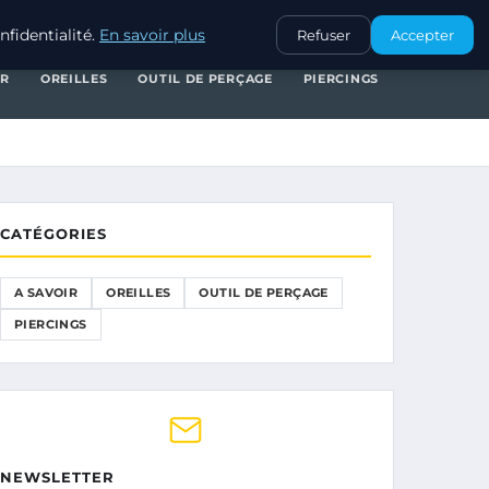
A SAVOIR
OREILLES
OUTIL DE PERÇAGE
PIERCINGS
fidentialité.
En savoir plus
Refuser
Accepter
IR
OREILLES
OUTIL DE PERÇAGE
PIERCINGS
CATÉGORIES
A SAVOIR
OREILLES
OUTIL DE PERÇAGE
PIERCINGS
NEWSLETTER