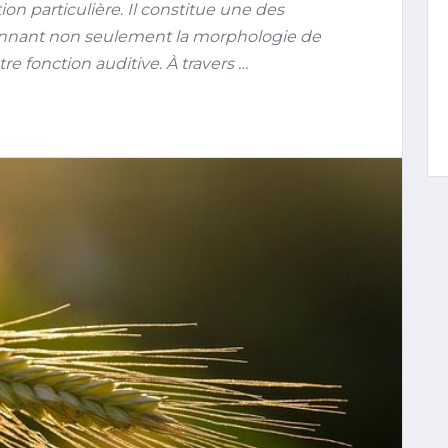
tion particulière. Il constitue une des
açonnant non seulement la morphologie de
re fonction auditive. À travers …