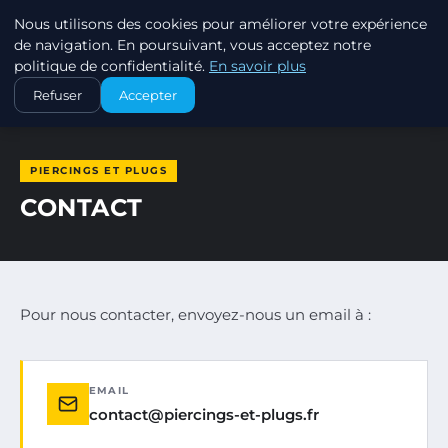
Nous utilisons des cookies pour améliorer votre expérience
PIERCINGS ET PLUGS
de navigation. En poursuivant, vous acceptez notre
politique de confidentialité.
En savoir plus
ACCUEIL
CONTACT
Refuser
Accepter
PIERCINGS ET PLUGS
CONTACT
Pour nous contacter, envoyez-nous un email à :
EMAIL
contact@piercings-et-plugs.fr