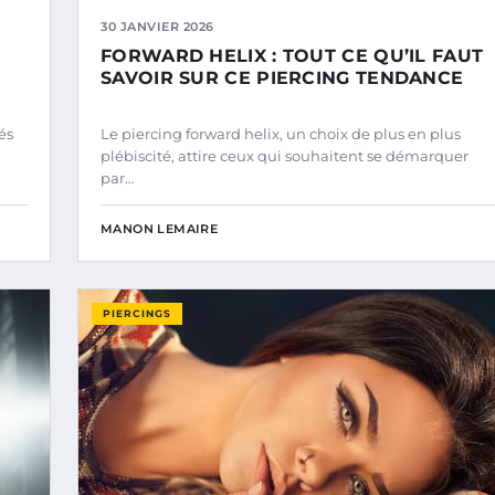
30 JANVIER 2026
FORWARD HELIX : TOUT CE QU’IL FAUT
SAVOIR SUR CE PIERCING TENDANCE
és
Le piercing forward helix, un choix de plus en plus
plébiscité, attire ceux qui souhaitent se démarquer
par…
MANON LEMAIRE
PIERCINGS