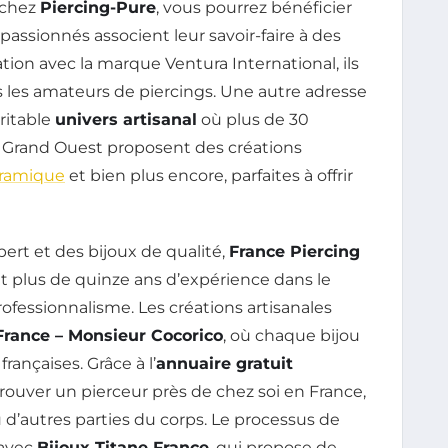
 chez
Piercing-Pure
, vous pourrez bénéficier
assionnés associent leur savoir-faire à des
ation avec la marque Ventura International, ils
 les amateurs de piercings. Une autre adresse
éritable
univers artisanal
où plus de 30
 Grand Ouest proposent des créations
ramique
et bien plus encore, parfaites à offrir
ert et des bijoux de qualité,
France Piercing
 plus de quinze ans d’expérience dans le
rofessionnalisme. Les créations artisanales
France – Monsieur Cocorico
, où chaque bijou
françaises. Grâce à l’
annuaire gratuit
e trouver un pierceur près de chez soi en France,
 d’autres parties du corps. Le processus de
 avec
Bijoux Titane France
, qui propose de