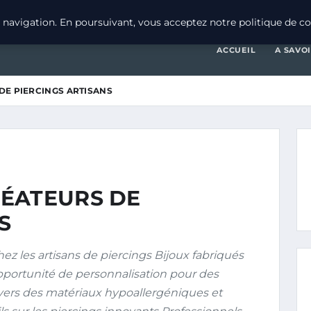
navigation. En poursuivant, vous acceptez notre politique de con
ACCUEIL
A SAVO
DE PIERCINGS ARTISANS
ÉATEURS DE
S
ez les artisans de piercings Bijoux fabriqués
Opportunité de personnalisation pour des
ers des matériaux hypoallergéniques et