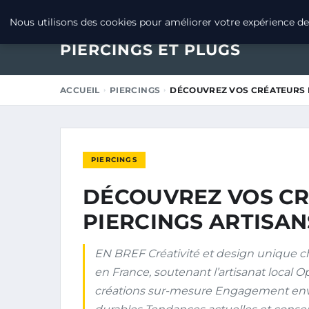
26 MARS 2025
Nous utilisons des cookies pour améliorer votre expérience de 
PIERCINGS ET PLUGS
ACCUEIL
PIERCINGS
DÉCOUVREZ VOS CRÉATEURS 
PIERCINGS
DÉCOUVREZ VOS CR
PIERCINGS ARTISAN
EN BREF Créativité et design unique ch
en France, soutenant l’artisanat local 
créations sur-mesure Engagement env