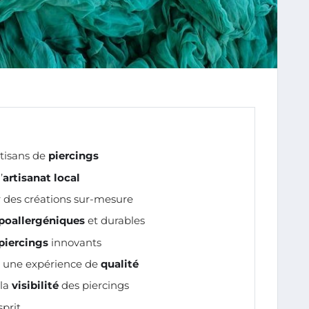
rtisans de
piercings
’
artisanat local
 des créations sur-mesure
poallergéniques
et durables
piercings
innovants
t une expérience de
qualité
 la
visibilité
des piercings
sprit