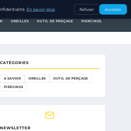
A SAVOIR
OREILLES
OUTIL DE PERÇAGE
PIERCINGS
fidentialité.
En savoir plus
Refuser
Accepter
IR
OREILLES
OUTIL DE PERÇAGE
PIERCINGS
CATÉGORIES
A SAVOIR
OREILLES
OUTIL DE PERÇAGE
PIERCINGS
NEWSLETTER