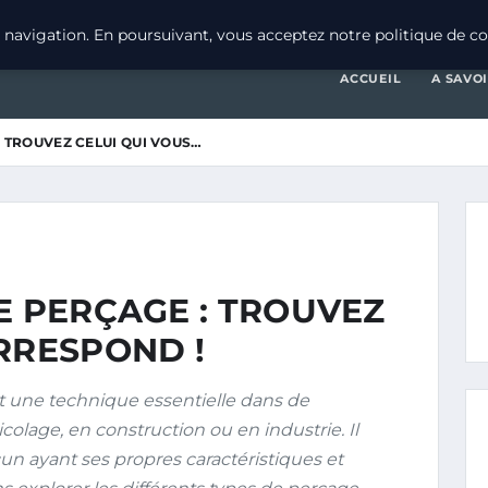
navigation. En poursuivant, vous acceptez notre politique de con
ACCUEIL
A SAVO
: TROUVEZ CELUI QUI VOUS…
E PERÇAGE : TROUVEZ
RRESPOND !
t une technique essentielle dans de
olage, en construction ou en industrie. Il
un ayant ses propres caractéristiques et