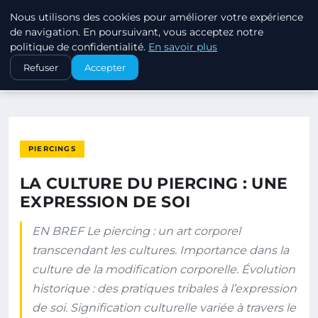
Nous utilisons des cookies pour améliorer votre expérience
PIERCINGS ET PLUGS
de navigation. En poursuivant, vous acceptez notre
politique de confidentialité.
En savoir plus
ACCUEIL
PIERCINGS
Refuser
Accepter
LA CULTURE DU PIERCING : UNE EXPRESSION DE SOI
PIERCINGS
LA CULTURE DU PIERCING : UNE
EXPRESSION DE SOI
EN BREF Le piercing : un art corporel
transcendant les cultures. Importance dans la
culture de la modification corporelle. Évolution
historique : des pratiques tribales à l’expression
de soi. Signification culturelle variée à travers le