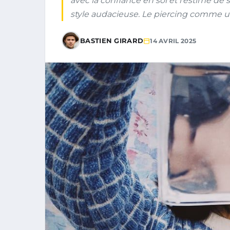
avec la confiance en soi et l’estime de 
style audacieuse. Le piercing comme u
BASTIEN GIRARD
14 AVRIL 2025