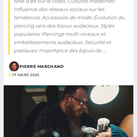
toile d’art sur le corps. Cultures modernes:
Influence des réseaux sociaux sur les
tendances. Accessoire de mode: Évolution du
piercing vers des bijoux audacieux. Styles
populaires: Piercings multi-niveaux et
embellissements audacieux. Sécurité et
pratiques: Importance des bijoux de …
PIERRE MARCHAND
17 MARS 2025