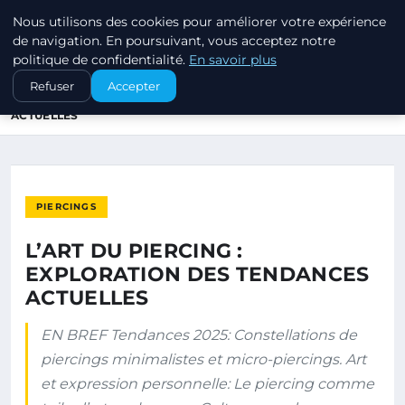
Nous utilisons des cookies pour améliorer votre expérience
PIERCINGS ET PLUGS
de navigation. En poursuivant, vous acceptez notre
politique de confidentialité.
En savoir plus
ACCUEIL
PIERCINGS
Refuser
Accepter
L’ART DU PIERCING : EXPLORATION DES TENDANCES
ACTUELLES
PIERCINGS
L’ART DU PIERCING :
EXPLORATION DES TENDANCES
ACTUELLES
EN BREF Tendances 2025: Constellations de
piercings minimalistes et micro-piercings. Art
et expression personnelle: Le piercing comme