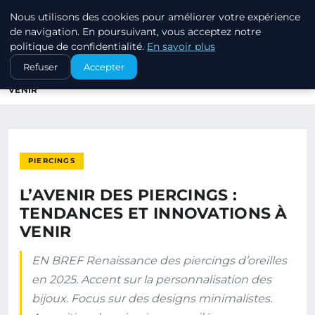
Nous utilisons des cookies pour améliorer votre expérience
PIERCINGS ET PLUGS
de navigation. En poursuivant, vous acceptez notre
politique de confidentialité.
En savoir plus
ACCUEIL
PIERCINGS
Refuser
Accepter
L’AVENIR DES PIERCINGS : TENDANCES ET INNOVATIONS À
VENIR
PIERCINGS
L’AVENIR DES PIERCINGS :
TENDANCES ET INNOVATIONS À
VENIR
EN BREF Renaissance des piercings d’oreilles
en 2025. Accent sur la personnalisation des
bijoux. Focus sur des designs minimalistes.