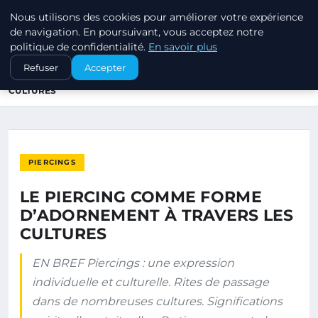
Nous utilisons des cookies pour améliorer votre expérience
PIERCINGS ET PLUGS
de navigation. En poursuivant, vous acceptez notre
politique de confidentialité.
En savoir plus
ACCUEIL
PIERCINGS
Refuser
Accepter
LE PIERCING COMME FORME D’ADORNEMENT À TRAVERS LES
CULTURES
PIERCINGS
LE PIERCING COMME FORME
D’ADORNEMENT À TRAVERS LES
CULTURES
EN BREF Piercings : une expression
individuelle et culturelle. Rites de passage
dans de nombreuses cultures. Significations