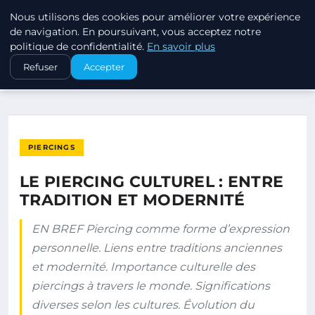
Nous utilisons des cookies pour améliorer votre expérience
PIERCINGS ET PLUGS
de navigation. En poursuivant, vous acceptez notre
politique de confidentialité.
En savoir plus
ACCUEIL
PIERCINGS
Refuser
Accepter
LE PIERCING CULTUREL : ENTRE TRADITION ET MODERNITÉ
PIERCINGS
LE PIERCING CULTUREL : ENTRE
TRADITION ET MODERNITÉ
EN BREF Piercing comme forme d’expression
personnelle. Liens entre traditions anciennes
et modernité. Importance culturelle des
piercings à travers le monde. Significations
diverses selon les cultures. Évolution du