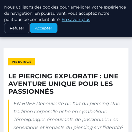
Nous utilisons des cookies pour améliorer votre expérience
PIERCINGS ET PLUGS
de navigation. En poursuivant, vous acceptez notre
politique de confidentialité.
En savoir plus
ACCUEIL
PIERCINGS
Refuser
Accepter
LE PIERCING EXPLORATIF : UNE AVENTURE UNIQUE POUR LES…
PIERCINGS
LE PIERCING EXPLORATIF : UNE
AVENTURE UNIQUE POUR LES
PASSIONNÉS
EN BREF Découverte de l’art du piercing Une
tradition corporelle riche en symbolique
Témoignages émouvants de passionnés Les
sensations et impacts du piercing sur l’identité