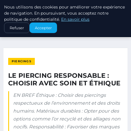
Nous utilisons des cookies pour améliorer votre expérience
PIERCINGS ET PLUGS
de navigation. En poursuivant, vous acceptez notre
politique de confidentialité.
En savoir plus
ACCUEIL
PIERCINGS
Refuser
Accepter
LE PIERCING RESPONSABLE : CHOISIR AVEC SOIN ET ÉTHIQUE
PIERCINGS
LE PIERCING RESPONSABLE :
CHOISIR AVEC SOIN ET ÉTHIQUE
EN BREF Éthique : Choisir des piercings
respectueux de l’environnement et des droits
humains. Matériaux durables : Opter pour des
options comme l’or recyclé et des alliages non
nocifs. Responsabilité : Favoriser des marques