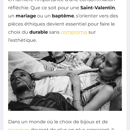
réfléchie. Que ce soit pour une
Saint-Valentin
,
un
mariage
ou un
baptême
, s’orienter vers des
pièces éthiques devient essentiel pour faire le
choix du
durable
sans
compromis
sur
l’esthétique.
Dans un monde où le choix de bijoux et de
piercings
devient de plus en plus conscient, il