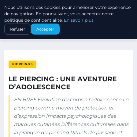
Nous utilisons des cookies pour améliorer votre expérience
PIERCINGS ET PLUGS
de navigation. En poursuivant, vous acceptez notre
politique de confidentialité.
En savoir plus
ACCUEIL
PIERCINGS
Refuser
Accepter
LE PIERCING : UNE AVENTURE D’ADOLESCENCE
PIERCINGS
LE PIERCING : UNE AVENTURE
D’ADOLESCENCE
EN BREF Évolution du corps à l’adolescence Le
piercing comme moyen de protection et
d’expression Impacts psychologiques des
marques cutanées Différences culturelles dans
la pratique du piercing Rituels de passage et