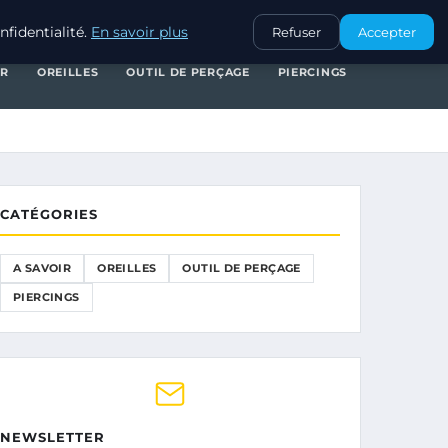
A SAVOIR
OREILLES
OUTIL DE PERÇAGE
PIERCINGS
fidentialité.
En savoir plus
Refuser
Accepter
IR
OREILLES
OUTIL DE PERÇAGE
PIERCINGS
CATÉGORIES
A SAVOIR
OREILLES
OUTIL DE PERÇAGE
PIERCINGS
NEWSLETTER