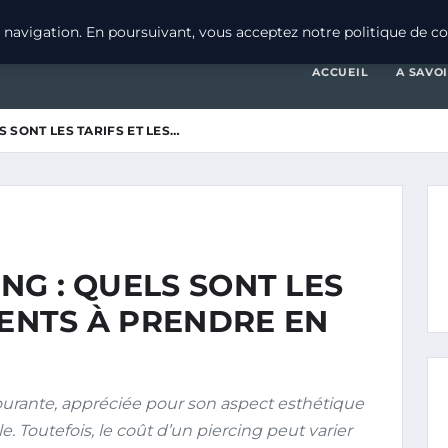
navigation. En poursuivant, vous acceptez notre politique de con
ACCUEIL
A SAVO
LS SONT LES TARIFS ET LES…
ING : QUELS SONT LES
MENTS À PRENDRE EN
ourante, appréciée pour son aspect esthétique
e. Toutefois, le coût d’un piercing peut varier