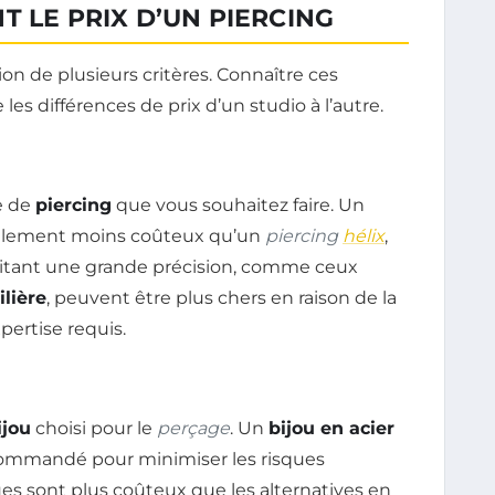
T LE PRIX D’UN PIERCING
ion de plusieurs critères. Connaître ces
es différences de prix d’un studio à l’autre.
e de
piercing
que vous souhaitez faire. Un
ralement moins coûteux qu’un
piercing
hélix
,
itant une grande précision, comme ceux
ilière
, peuvent être plus chers en raison de la
ertise requis.
ijou
choisi pour le
perçage
. Un
bijou en acier
ommandé pour minimiser les risques
ues sont plus coûteux que les alternatives en