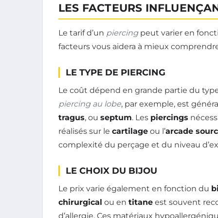
LES FACTEURS INFLUENÇAN
Le tarif d’un
piercing
peut varier en fonct
facteurs vous aidera à mieux comprendre l
LE TYPE DE PIERCING
Le coût dépend en grande partie du typ
piercing au lobe
, par exemple, est géné
tragus
, ou
septum
. Les
piercings
nécess
réalisés sur le
cartilage
ou l’
arcade sourc
complexité du perçage et du niveau d’exp
LE CHOIX DU BIJOU
Le prix varie également en fonction du
b
chirurgical
ou en
titane
est souvent rec
d’allergie. Ces matériaux hypoallergéniq