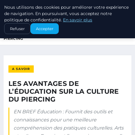
Nous utilisons des cookies pour améliorer votre expérience
PIERCINGS ET PLUGS
de navigation. En poursuivant, vous acceptez notre
politique de confidentialité.
En savoir plus
ACCUEIL
A SAVOIR
Refuser
Accepter
LES AVANTAGES DE L’ÉDUCATION SUR LA CULTURE DU
PIERCING
A SAVOIR
LES AVANTAGES DE
L’ÉDUCATION SUR LA CULTURE
DU PIERCING
EN BREF Éducation : Fournit des outils et
connaissances pour une meilleure
compréhension des pratiques culturelles. Arts