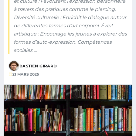
et culture : Favorisent l’expression personnelle
à travers des pratiques comme le piercing.
Diversité culturelle : Enrichit le dialogue autour
de différentes formes d’art corporel. Éveil
artistique : Encourage les jeunes à explorer des
formes d’auto-expression. Compétences
sociales …
BASTIEN GIRARD
21 MARS 2025