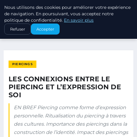
Nous utilisons des cookies pour améliorer votre expérience
PIERCINGS ET PLUGS
de navigation. En poursuivant, vous acceptez notre
politique de confidentialité.
En savoir plus
ACCUEIL
PIERCINGS
Refuser
Accepter
LES CONNEXIONS ENTRE LE PIERCING ET L’EXPRESSION DE SOI
PIERCINGS
LES CONNEXIONS ENTRE LE
PIERCING ET L’EXPRESSION DE
SOI
EN BREF Piercing comme forme d’expression
personnelle. Ritualisation du piercing à travers
des cultures. Importance des piercings dans la
construction de l’identité. Impact des piercings