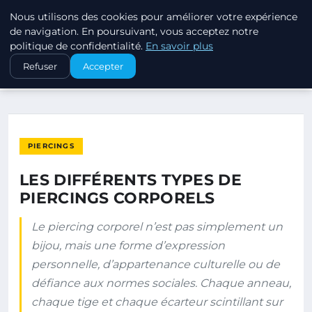
Nous utilisons des cookies pour améliorer votre expérience
PIERCINGS ET PLUGS
de navigation. En poursuivant, vous acceptez notre
politique de confidentialité.
En savoir plus
ACCUEIL
PIERCINGS
Refuser
Accepter
LES DIFFÉRENTS TYPES DE PIERCINGS CORPORELS
PIERCINGS
LES DIFFÉRENTS TYPES DE
PIERCINGS CORPORELS
Le piercing corporel n’est pas simplement un
bijou, mais une forme d’expression
personnelle, d’appartenance culturelle ou de
défiance aux normes sociales. Chaque anneau,
chaque tige et chaque écarteur scintillant sur