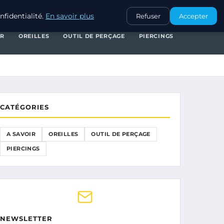
A SAVOIR
OREILLES
OUTIL DE PERÇAGE
PIERCINGS
fidentialité.
En savoir plus
Refuser
Accepter
IR
OREILLES
OUTIL DE PERÇAGE
PIERCINGS
CATÉGORIES
A SAVOIR
OREILLES
OUTIL DE PERÇAGE
PIERCINGS
NEWSLETTER