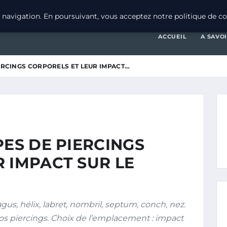
navigation. En poursuivant, vous acceptez notre politique de con
ACCUEIL
A SAVO
IERCINGS CORPORELS ET LEUR IMPACT…
PES DE PIERCINGS
 IMPACT SUR LE
agus, hélix, labret, nombril, septum, conch, nez.
vos piercings. Choix de l’emplacement : impact