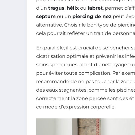
d’un
tragus
,
hélix
ou
labret
, permet d’af
septum
ou un
piercing de nez
peut évo
alternative. Choisir le bon type de pierci
cela pourrait refléter un trait de personnal
En parallèle, il est crucial de se pencher s
cicatrisation optimale et prévenir les in
soins spécifiques, allant du nettoyage quo
pour éviter toute complication. Par exemp
recommandé de ne pas toucher la zone ave
des eaux stagnantes, comme les piscines. 
correctement la zone percée sont des ét
ce mode d’expression corporelle.