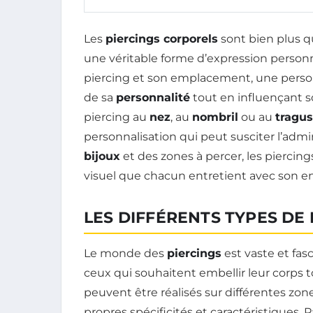
Les
piercings corporels
sont bien plus q
une véritable forme d’expression personn
piercing et son emplacement, une pers
de sa
personnalité
tout en influençant s
piercing au
nez
, au
nombril
ou au
tragus
personnalisation qui peut susciter l’admira
bijoux
et des zones à percer, les piercings
visuel que chacun entretient avec son 
LES DIFFÉRENTS TYPES DE 
Le monde des
piercings
est vaste et fas
ceux qui souhaitent embellir leur corps to
peuvent être réalisés sur différentes z
propres spécificités et caractéristiques. Pa