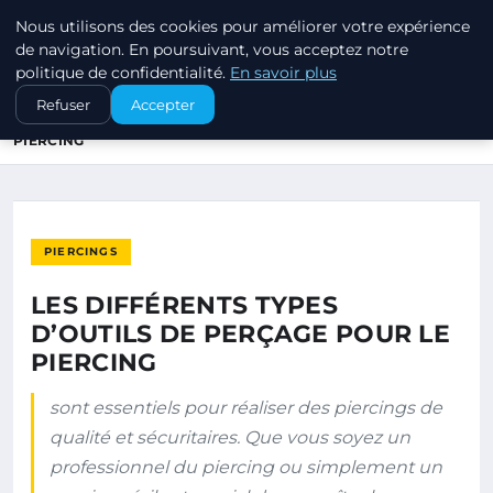
Nous utilisons des cookies pour améliorer votre expérience
PIERCINGS ET PLUGS
de navigation. En poursuivant, vous acceptez notre
politique de confidentialité.
En savoir plus
ACCUEIL
PIERCINGS
Refuser
Accepter
LES DIFFÉRENTS TYPES D’OUTILS DE PERÇAGE POUR LE
PIERCING
PIERCINGS
LES DIFFÉRENTS TYPES
D’OUTILS DE PERÇAGE POUR LE
PIERCING
sont essentiels pour réaliser des piercings de
qualité et sécuritaires. Que vous soyez un
professionnel du piercing ou simplement un