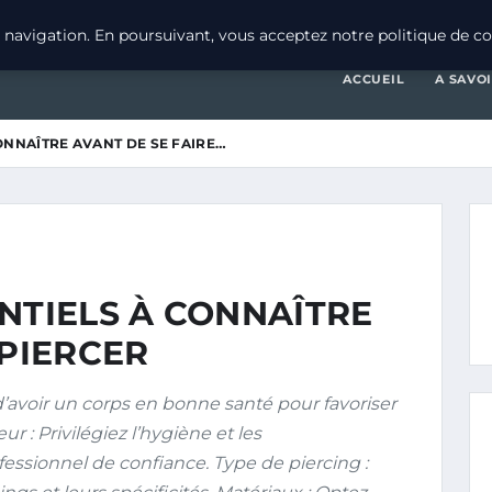
navigation. En poursuivant, vous acceptez notre politique de con
ACCUEIL
A SAVO
ONNAÎTRE AVANT DE SE FAIRE…
NTIELS À CONNAÎTRE
 PIERCER
’avoir un corps en bonne santé pour favoriser
ur : Privilégiez l’hygiène et les
ssionnel de confiance. Type de piercing :