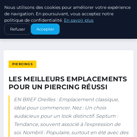
Nous utilisons des cookies pour améliorer votre expérience
PIERCINGS ET PLUGS
de navigation. En poursuivant, vous acceptez notre
politique de confidentialité.
En savoir plus
ACCUEIL
PIERCINGS
Refuser
Accepter
LES MEILLEURS EMPLACEMENTS POUR UN PIERCING RÉUSSI
PIERCINGS
LES MEILLEURS EMPLACEMENTS
POUR UN PIERCING RÉUSSI
EN BREF Oreilles : Emplacement classique,
idéal pour commencer. Nez : Un choix
audacieux pour un look distinctif. Septum :
Tendance, souvent associé à l’expression de
soi. Nombril : Populaire, surtout en été avec des