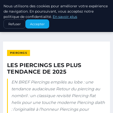
Nous utilisons des cookies pour améliorer votre expérience
PIERCINGS ET PLUGS
de navigation. En poursuivant, vous acceptez notre
politique de confidentialité.
En savoir plus
ACCUEIL
PIERCINGS
Refuser
Accepter
LES PIERCINGS LES PLUS TENDANCE DE 2025
PIERCINGS
LES PIERCINGS LES PLUS
TENDANCE DE 2025
EN BREF Piercings empilés au lobe : une
tendance audacieuse Retour du piercing au
nombril : un classique revisité Piercing flat
helix pour une touche moderne Piercing daith
: l’originalité à l’honneur Piercings pour