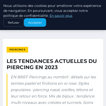
Nous utilisons des cookies pour améliorer votre expérience
PIERCINGS ET PLUGS
de navigation. En poursuivant, vous acceptez notre
politique de confidentialité.
En savoir plus
ACCUEIL
PIERCINGS
Refuser
Accepter
LES TENDANCES ACTUELLES DU PIERCING EN 2023
PIERCINGS
LES TENDANCES ACTUELLES DU
PIERCING EN 2023
EN BREF Piercings au nombril : détails sur les
teintes pastel et finitions en or rose. Styles
populaires : piercing nasal, oreilles, tétons et
leur retour en force. Mix de bijoux : tendance
multi-niveaux avec créoles et tunnels. Soins