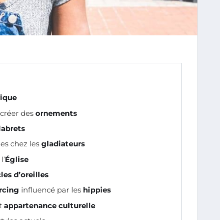
hique
créer des
ornements
labrets
ues chez les
gladiateurs
l’
Église
les d’oreilles
rcing
influencé par les
hippies
et
appartenance culturelle