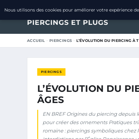
25 FÉVRIER 2025
Nous utilisons des cookies pour améliorer votre expérience de 
PIERCINGS ET PLUGS
ACCUEIL
PIERCINGS
L’ÉVOLUTION DU PIERCING À 
PIERCINGS
L’ÉVOLUTION DU PI
ÂGES
EN BREF Origines du piercing depuis le 
pour créer des ornements Pratiques tri
romaine : piercings symboliques chez l