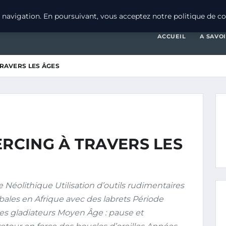
navigation. En poursuivant, vous acceptez notre politique de con
ACCUEIL
A SAVO
TRAVERS LES ÂGES
ERCING À TRAVERS LES
Néolithique Utilisation d’outils rudimentaires
bales en Afrique avec des labrets Période
es gladiateurs Moyen Âge : pause et