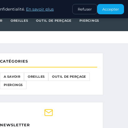
A SAVOIR
OREILLES
OUTIL DE PERÇAGE
PIERCINGS
fidentialité.
En savoir plus
Refuser
Accepter
IR
OREILLES
OUTIL DE PERÇAGE
PIERCINGS
CATÉGORIES
A SAVOIR
OREILLES
OUTIL DE PERÇAGE
PIERCINGS
NEWSLETTER