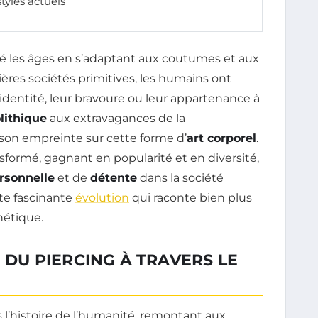
styles actuels
ersé les âges en s’adaptant aux coutumes et aux
res sociétés primitives, les humains ont
 identité, leur bravoure ou leur appartenance à
lithique
aux extravagances de la
on empreinte sur cette forme d’
art corporel
.
ansformé, gagnant en popularité et en diversité,
ersonnelle
et de
détente
dans la société
te fascinante
évolution
qui raconte bien plus
hétique.
N DU PIERCING À TRAVERS LE
 l’histoire de l’humanité, remontant aux