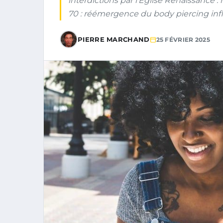
interdictions par l’Église Renaissance :
70 : réémergence du body piercing inf
PIERRE MARCHAND
25 FÉVRIER 2025