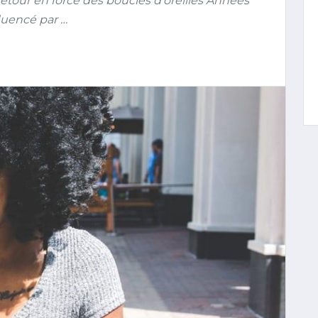
 retour en force des boucles d’oreilles Années
luencé par …