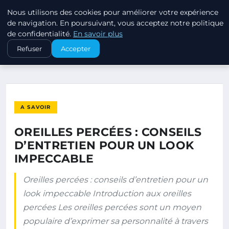
Nous utilisons des cookies pour améliorer votre expérience
PIERCINGS ET PLUGS
de navigation. En poursuivant, vous acceptez notre politique
de confidentialité.
En savoir plus
ACCUEIL
A SAVOIR
Refuser
Accepter
OREILLES PERCÉES : CONSEILS D’ENTRETIEN POUR UN LOOK…
A SAVOIR
OREILLES PERCÉES : CONSEILS
D’ENTRETIEN POUR UN LOOK
IMPECCABLE
Oreilles percées : conseils d’entretien pour un
look impeccable Introduction aux oreilles
percées Les oreilles percées sont un moyen
populaire d’exprimer sa personnalité à travers