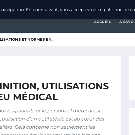
navigation. En poursuivant, vous acceptez notre politique de con
ACCUEIL
A SAVO
TILISATIONS ET NORMES EN…
INITION, UTILISATIONS
EU MÉDICAL
r les patients et le personnel médical est
utilisation d’un outil stérile est au cœur des
talière. Cela concerne non seulement les