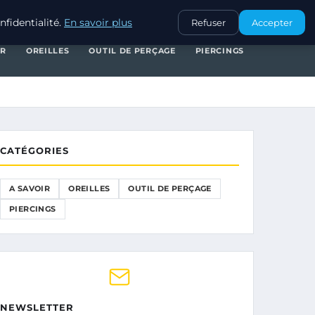
A SAVOIR
OREILLES
OUTIL DE PERÇAGE
PIERCINGS
fidentialité.
En savoir plus
Refuser
Accepter
IR
OREILLES
OUTIL DE PERÇAGE
PIERCINGS
CATÉGORIES
A SAVOIR
OREILLES
OUTIL DE PERÇAGE
PIERCINGS
NEWSLETTER