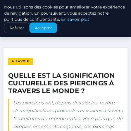
Nous utilisons des cookies pour améliorer votre expérience
PIERCINGS ET PLUGS
de navigation. En poursuivant, vous acceptez notre
politique de confidentialité.
En savoir plus
ACCUEIL
A SAVOIR
Refuser
Accepter
QUELLE EST LA SIGNIFICATION CULTURELLE DES PIERCINGS À…
A SAVOIR
QUELLE EST LA SIGNIFICATION
CULTURELLE DES PIERCINGS À
TRAVERS LE MONDE ?
Les piercings ont, depuis des siècles, revêtu
des significations profondes et variées à travers
les cultures du monde entier. Bien plus que de
simples ornements corporels, ces piercings