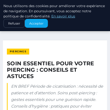
Nous utilisons des cookies pour améliorer votre expérience
PIERCINGS ET PLUGS
de navigation. En poursuivant, vous acceptez notre
politique de confidentialité.
En savoir plus
ACCUEIL
PIERCINGS
Refuser
Accepter
SOIN ESSENTIEL POUR VOTRE PIERCING : CONSEILS ET ASTUCES
PIERCINGS
SOIN ESSENTIEL POUR VOTRE
PIERCING : CONSEILS ET
ASTUCES
EN BREF Période de cicatrisation : nécessité de
patience et d’attention. Soins post-piercing :
gestes essentiels pour une guérison rapide.
Conseils d’hygiène : pratiques pour éviter