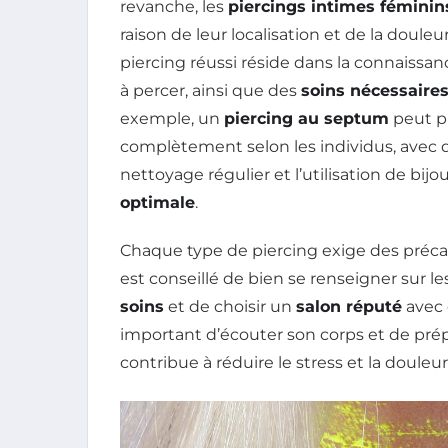
revanche, les
piercings intimes féminin
raison de leur localisation et de la doule
piercing réussi réside dans la connaissan
à percer, ainsi que des
soins nécessaire
exemple, un
piercing au septum
peut p
complètement selon les individus, avec de
nettoyage régulier et l’utilisation de bij
optimale
.
Chaque type de piercing exige des précauti
est conseillé de bien se renseigner sur le
soins
et de choisir un
salon réputé
avec d
important d’écouter son corps et de pré
contribue à réduire le stress et la douleur