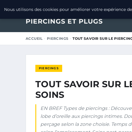
22 JANVIER 2025
Nous utilisons des cookies pour améliorer votre expérience de 
PIERCINGS ET PLUGS
ACCUEIL
PIERCINGS
TOUT SAVOIR SUR LE PIERCING
PIERCINGS
TOUT SAVOIR SUR LE
SOINS
EN BREF Types de piercings : Découverte
lobe d’oreille aux piercings intimes. Do
perçage selon la zone choisie. Temps d