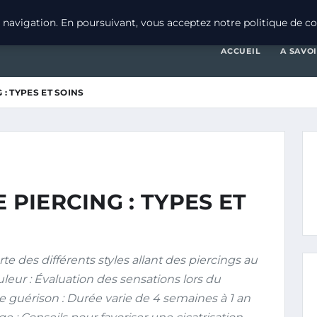
navigation. En poursuivant, vous acceptez notre politique de con
ACCUEIL
A SAVO
 : TYPES ET SOINS
 PIERCING : TYPES ET
 des différents styles allant des piercings au
uleur : Évaluation des sensations lors du
e guérison : Durée varie de 4 semaines à 1 an