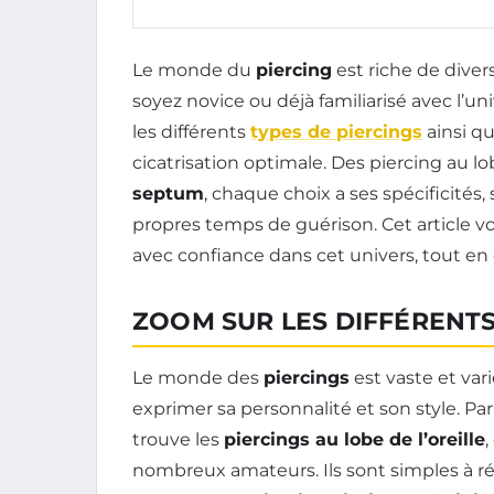
Le monde du
piercing
est riche de diver
soyez novice ou déjà familiarisé avec l’uni
les différents
types de piercings
ainsi q
cicatrisation optimale. Des piercing au l
septum
, chaque choix a ses spécificités
propres temps de guérison. Cet article v
avec confiance dans cet univers, tout en g
ZOOM SUR LES DIFFÉRENTS
Le monde des
piercings
est vaste et var
exprimer sa personnalité et son style. Pa
trouve les
piercings au lobe de l’oreille
,
nombreux amateurs. Ils sont simples à r