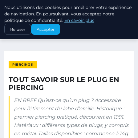
Nous utilisons des cookies pour améliorer votre expérience
PIERCINGS ET PLUGS
de navigation. En poursuivant, vous acceptez notre
politique de confidentialité.
En savoir plus
ACCUEIL
PIERCINGS
Refuser
Accepter
TOUT SAVOIR SUR LE PLUG EN PIERCING
PIERCINGS
TOUT SAVOIR SUR LE PLUG EN
PIERCING
EN BREF Qu’est-ce qu’un plug ? Accessoire
pour l’étirement du lobe d’oreille. Historique :
premier piercing pratiqué, découvert en 1991.
Matériaux : différents types de plugs, y compris
en métal. Tailles disponibles : commence à 14g