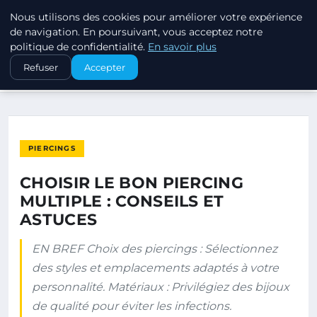
Nous utilisons des cookies pour améliorer votre expérience
PIERCINGS ET PLUGS
de navigation. En poursuivant, vous acceptez notre
politique de confidentialité.
En savoir plus
ACCUEIL
PIERCINGS
Refuser
Accepter
CHOISIR LE BON PIERCING MULTIPLE : CONSEILS ET ASTUCES
PIERCINGS
CHOISIR LE BON PIERCING
MULTIPLE : CONSEILS ET
ASTUCES
EN BREF Choix des piercings : Sélectionnez
des styles et emplacements adaptés à votre
personnalité. Matériaux : Privilégiez des bijoux
de qualité pour éviter les infections.