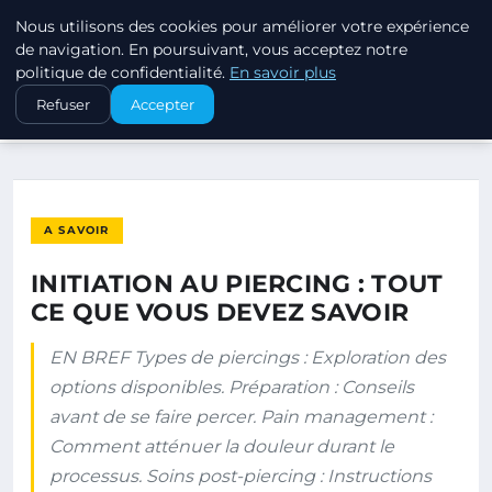
Nous utilisons des cookies pour améliorer votre expérience
PIERCINGS ET PLUGS
de navigation. En poursuivant, vous acceptez notre
politique de confidentialité.
En savoir plus
ACCUEIL
A SAVOIR
Refuser
Accepter
INITIATION AU PIERCING : TOUT CE QUE VOUS DEVEZ SAVOIR
A SAVOIR
INITIATION AU PIERCING : TOUT
CE QUE VOUS DEVEZ SAVOIR
EN BREF Types de piercings : Exploration des
options disponibles. Préparation : Conseils
avant de se faire percer. Pain management :
Comment atténuer la douleur durant le
processus. Soins post-piercing : Instructions