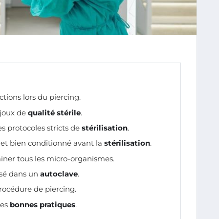
ctions lors du piercing.
ijoux de
qualité stérile
.
s protocoles stricts de
stérilisation
.
et bien conditionné avant la
stérilisation
.
iner tous les micro-organismes.
isé dans un
autoclave
.
rocédure de piercing.
les
bonnes pratiques
.