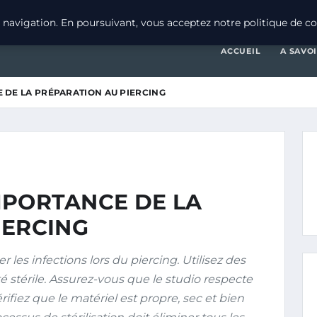
navigation. En poursuivant, vous acceptez notre politique de con
ACCUEIL
A SAVO
CE DE LA PRÉPARATION AU PIERCING
IMPORTANCE DE LA
IERCING
les infections lors du piercing. Utilisez des
ité stérile. Assurez-vous que le studio respecte
érifiez que le matériel est propre, sec et bien