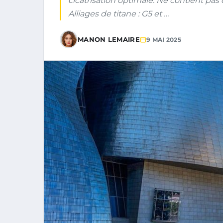
cicatrisation optimale. Ne contient pas d
Alliages de titane : G5 et …
MANON LEMAIRE
9 MAI 2025