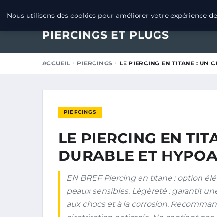
9 MAI 2025
Nous utilisons des cookies pour améliorer votre expérience de 
PIERCINGS ET PLUGS
ACCUEIL
PIERCINGS
LE PIERCING EN TITANE : UN
PIERCINGS
LE PIERCING EN TIT
DURABLE ET HYPO
EN BREF Piercing en titane : option élé
peaux sensibles. Légèreté : garantit une i
aux chocs et à la corrosion. Recomman