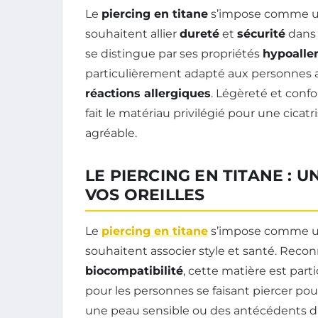
Le
piercing en titane
s’impose comme un
souhaitent allier
dureté
et
sécurité
dans 
se distingue par ses propriétés
hypoalle
particulièrement adapté aux personnes
réactions allergiques
. Légèreté et conf
fait le matériau privilégié pour une cicat
agréable.
LE PIERCING EN TITANE : 
VOS OREILLES
Le
piercing en titane
s’impose comme une
souhaitent associer style et santé. Reco
biocompatibilité
, cette matière est pa
pour les personnes se faisant piercer pour
une peau sensible ou des antécédents d’al