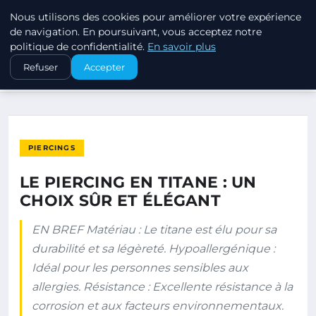
Nous utilisons des cookies pour améliorer votre expérience
PIERCINGS ET PLUGS
de navigation. En poursuivant, vous acceptez notre
politique de confidentialité.
En savoir plus
ACCUEIL
PIERCINGS
Refuser
Accepter
LE PIERCING EN TITANE : UN CHOIX SÛR ET ÉLÉGANT
PIERCINGS
LE PIERCING EN TITANE : UN
CHOIX SÛR ET ÉLÉGANT
EN BREF Matériau : Le titane est élu pour sa
durabilité et sa légèreté. Hypoallergénique :
Idéal pour les personnes sensibles aux
allergies. Résistance : Excellente résistance à la
corrosion et aux facteurs environnementaux.