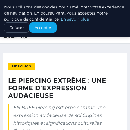
Nous utilisons des cookies pour améliorer votre expérience
PIERCINGS ET PLUGS
de navigation. En poursuivant, vous acceptez notre
politique de confidentialité.
En savoir plus
ACCUEIL
PIERCINGS
Refuser
Accepter
LE PIERCING EXTRÊME : UNE FORME D’EXPRESSION
AUDACIEUSE
PIERCINGS
LE PIERCING EXTRÊME : UNE
FORME D’EXPRESSION
AUDACIEUSE
EN BREF Piercing extrême comme une
expression audacieuse de soi Origines
historiques et significations culturelles