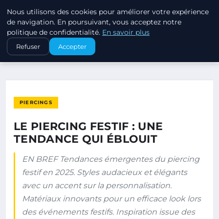
Nous utilisons des cookies pour améliorer votre expérience
PIERCINGS ET PLUGS
de navigation. En poursuivant, vous acceptez notre
politique de confidentialité.
En savoir plus
ACCUEIL
PIERCINGS
Refuser
Accepter
LE PIERCING FESTIF : UNE TENDANCE QUI ÉBLOUIT
PIERCINGS
LE PIERCING FESTIF : UNE
TENDANCE QUI ÉBLOUIT
EN BREF Tendances émergentes du piercing
festif en 2025. Styles audacieux et élégants
avec un accent sur la personnalisation.
Matériaux innovants pour un efficace look lors
des événements festifs. Inspiration issue des