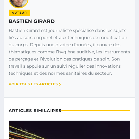
AUTEUR
BASTIEN GIRARD
Bastien Girard est journaliste spécialisé dans les sujets
liés au soin corporel et aux techniques de modification
du corps. Depuis une dizaine d’années, il couvre des
thématiques comme l’hygiène auditive, les instruments
de perçage et l’évolution des pratiques de soin. Son
travail s’appuie sur un suivi régulier des innovations
techniques et des normes sanitaires du secteur.
VOIR TOUS LES ARTICLES
ARTICLES SIMILAIRES