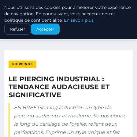
Nous utilisons des cookies pour améliorer votre expérience
PIERCINGS ET PLUGS
de navigation. En poursuivant, vous acceptez notre
politique de confidentialité.
En savoir plus
ACCUEIL
PIERCINGS
Refuser
Accepter
LE PIERCING INDUSTRIAL : TENDANCE AUDACIEUSE ET…
PIERCINGS
LE PIERCING INDUSTRIAL :
TENDANCE AUDACIEUSE ET
SIGNIFICATIVE
EN BREF Piercing industriel : un type de
piercing audacieux et moderne. Se positionne
le long du cartilage de l’oreille, reliant deux
perforations. Exprime un style unique et fait