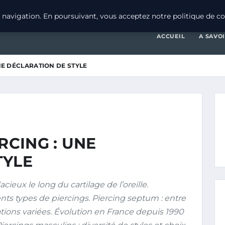
navigation. En poursuivant, vous acceptez notre politique de con
ACCUEIL
A SAVO
UNE DÉCLARATION DE STYLE
RCING : UNE
TYLE
ieux le long du cartilage de l’oreille.
ents types de piercings. Piercing septum : entre
ations variées. Évolution en France depuis 1990