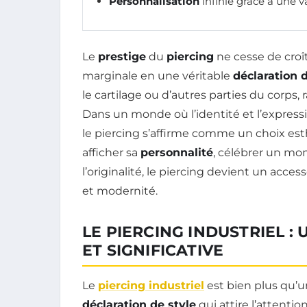
Personnalisation
infinie grâce à une va
Le
prestige
du
piercing
ne cesse de croît
marginale en une véritable
déclaration d
le cartilage ou d’autres parties du corps,
Dans un monde où l’identité et l’express
le piercing s’affirme comme un choix es
afficher sa
personnalité
, célébrer un m
l’originalité, le piercing devient un acces
et modernité.
LE PIERCING INDUSTRIEL 
ET SIGNIFICATIVE
Le
piercing industriel
est bien plus qu’un
déclaration de style
qui attire l’attention