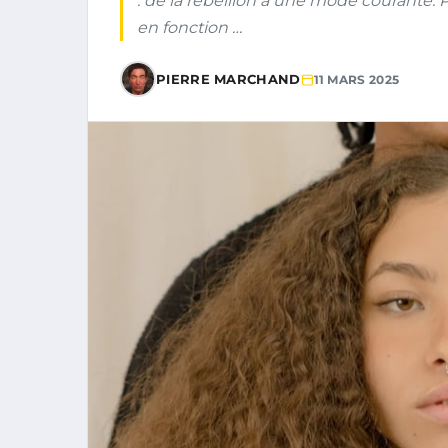
: de la rébellion à une mode courante. P
en fonction …
PIERRE MARCHAND
11 MARS 2025