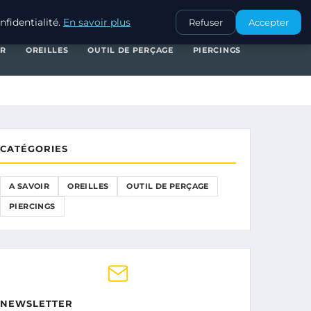
A SAVOIR
OREILLES
OUTIL DE PERÇAGE
PIERCINGS
fidentialité.
En savoir plus
Refuser
Accepter
IR
OREILLES
OUTIL DE PERÇAGE
PIERCINGS
CATÉGORIES
A SAVOIR
OREILLES
OUTIL DE PERÇAGE
PIERCINGS
NEWSLETTER