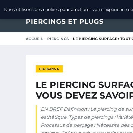
27 FÉVRIER 2025
Nous utilisons des cookies pour améliorer votre expérience de 
PIERCINGS ET PLUGS
ACCUEIL
PIERCINGS
LE PIERCING SURFACE : TOUT
PIERCINGS
LE PIERCING SURFA
VOUS DEVEZ SAVOI
EN BREF Définition : Le piercing de sur
esthétique. Types de piercings : Variét
Processus de perçage : Nécessite des 