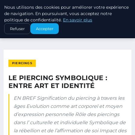
Nous utilisons des cookies pour améliorer votre expérience
PIERCINGS ET PLUGS
de navigation. En poursuivant, vous acceptez notre
politique de confidentialité.
En savoir plus
ACCUEIL
PIERCINGS
Refuser
Accepter
LE PIERCING SYMBOLIQUE : ENTRE ART ET IDENTITÉ
PIERCINGS
LE PIERCING SYMBOLIQUE :
ENTRE ART ET IDENTITÉ
EN BREF Signification du piercing à travers les
âges Evolution comme art corporel et moyen
d’expression personnelle Rôle des piercings
dans l’ culturelle et individuelle Symbolique de
la rébellion et de l’affirmation de soi Impact des