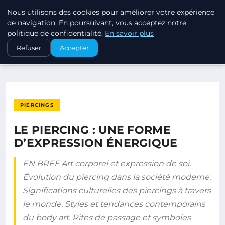
Nous utilisons des cookies pour améliorer votre expérience
PIERCINGS ET PLUGS
de navigation. En poursuivant, vous acceptez notre
politique de confidentialité.
En savoir plus
ACCUEIL
PIERCINGS
Refuser
Accepter
LE PIERCING : UNE FORME D’EXPRESSION ÉNERGIQUE
PIERCINGS
LE PIERCING : UNE FORME
D’EXPRESSION ÉNERGIQUE
EN BREF Art corporel et expression de soi.
Évolution du piercing dans la société moderne.
Significations culturelles des piercings à travers
le monde. Styles et tendances contemporains
du body art. Rites de passage et symboles