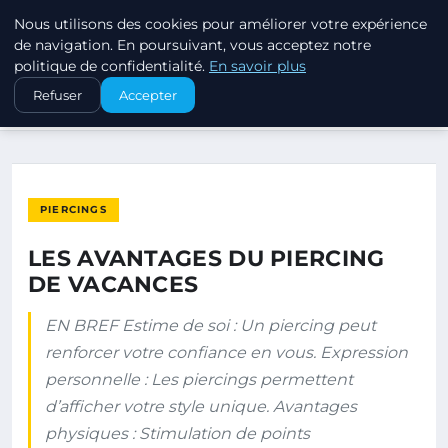
Nous utilisons des cookies pour améliorer votre expérience
PIERCINGS ET PLUGS
de navigation. En poursuivant, vous acceptez notre
politique de confidentialité.
En savoir plus
ACCUEIL
PIERCINGS
Refuser
Accepter
LES AVANTAGES DU PIERCING DE VACANCES
PIERCINGS
LES AVANTAGES DU PIERCING
DE VACANCES
EN BREF Estime de soi : Un piercing peut
renforcer votre confiance en vous. Expression
personnelle : Les piercings permettent
d’afficher votre style unique. Avantages
physiques : Stimulation de points