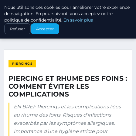
Nous utilisons des cookies pour améliorer votre expérience
PIERCINGS ET PLUGS
de navigation. En poursuivant, vous acceptez notre
politique de confidentialité.
En savoir plus
ACCUEIL
PIERCINGS
Refuser
Accepter
PIERCING ET RHUME DES FOINS : COMMENT ÉVITER LES…
PIERCINGS
PIERCING ET RHUME DES FOINS :
COMMENT ÉVITER LES
COMPLICATIONS
EN BREF Piercings et les complications liées
au rhume des foins. Risques d’infections
exacerbés par les symptômes allergiques.
Importance d’une hygiène stricte pour