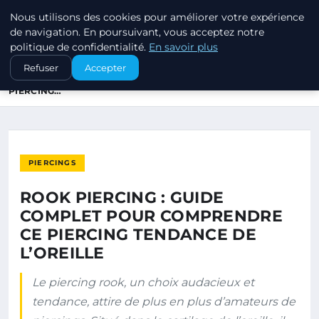
Nous utilisons des cookies pour améliorer votre expérience
PIERCINGS ET PLUGS
de navigation. En poursuivant, vous acceptez notre
politique de confidentialité.
En savoir plus
ACCUEIL
PIERCINGS
Refuser
Accepter
ROOK PIERCING : GUIDE COMPLET POUR COMPRENDRE CE
PIERCING…
PIERCINGS
ROOK PIERCING : GUIDE
COMPLET POUR COMPRENDRE
CE PIERCING TENDANCE DE
L’OREILLE
Le piercing rook, un choix audacieux et
tendance, attire de plus en plus d’amateurs de