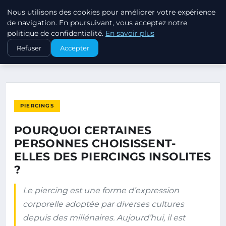
Nous utilisons des cookies pour améliorer votre expérience
PIERCINGS ET PLUGS
de navigation. En poursuivant, vous acceptez notre
politique de confidentialité.
En savoir plus
ACCUEIL
PIERCINGS
Refuser
Accepter
POURQUOI CERTAINES PERSONNES CHOISISSENT-ELLES DES…
PIERCINGS
POURQUOI CERTAINES
PERSONNES CHOISISSENT-
ELLES DES PIERCINGS INSOLITES
?
Le piercing est une forme d’expression
corporelle adoptée par diverses cultures
depuis des millénaires. Aujourd’hui, il est