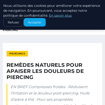
Nous utilisons des cookies pour améliorer votre expérience
PIERCINGS ET PLUGS
de navigation. En poursuivant, vous acceptez notre
politique de confidentialité.
En savoir plus
ACCUEIL
PIERCINGS
Refuser
Accepter
REMÈDES NATURELS POUR APAISER LES DOULEURS DE
PIERCING
PIERCINGS
REMÈDES NATURELS POUR
APAISER LES DOULEURS DE
PIERCING
EN BREF Compresses froides : Réduisent
l’irritation et la douleur post-piercing. Huile
d’arbre à thé : Pour ses propriétés