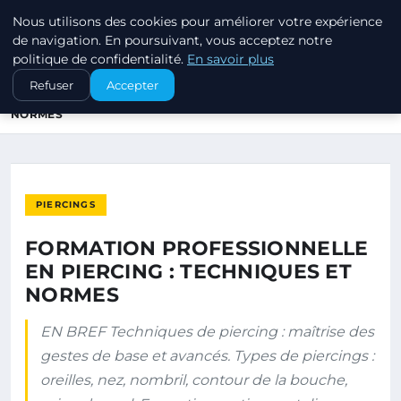
Nous utilisons des cookies pour améliorer votre expérience
PIERCINGS ET PLUGS
de navigation. En poursuivant, vous acceptez notre
politique de confidentialité.
En savoir plus
ACCUEIL
PIERCINGS
Refuser
Accepter
FORMATION PROFESSIONNELLE EN PIERCING : TECHNIQUES ET
NORMES
PIERCINGS
FORMATION PROFESSIONNELLE
EN PIERCING : TECHNIQUES ET
NORMES
EN BREF Techniques de piercing : maîtrise des
gestes de base et avancés. Types de piercings :
oreilles, nez, nombril, contour de la bouche,